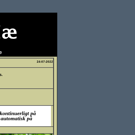
e
24-07-2022
s.
 kontinuerligt på
s automatisk på