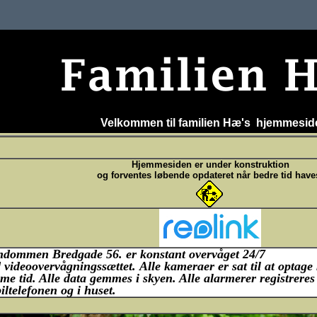
Velkommen til familien Hæ's hjemmesid
Hjemmesiden er under konstruktion
og forventes løbende opdateret når bedre tid have
ndommen Bredgade 56. er konstant overvåget 24/7
d
videoovervågningssættet
.
A
lle kameraer
er sat
til at optage
me tid
. Alle data gemmes i skyen. Alle alarmerer registrere
ltelefonen og i huset.