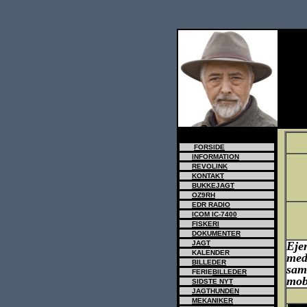
tr>
FORSIDE
INFORMATION
REVOLINK
KONTAKT
BUKKEJAGT
OZ9RH
EDR RADIO
ICOM IC-7400
FISKERI
DOKUMENTER
JAGT
Eje
KALENDER
me
BILLEDER
sam
FERIE
BILLEDER
mobi
SIDSTE NYT
JAGTHUNDEN
MEKANIKER