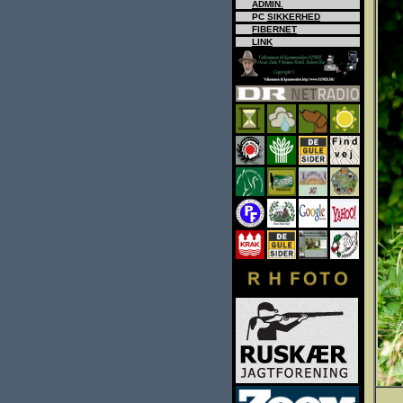
ADMIN.
PC
SIKKERHED
FIBERNET
LINK